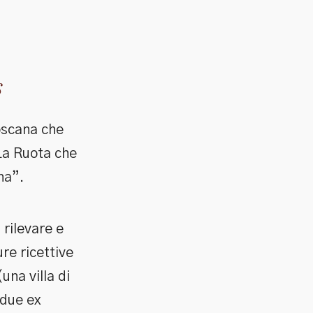
s
oscana che
 La Ruota che
na”.
 rilevare e
ure ricettive
(una villa di
(due ex