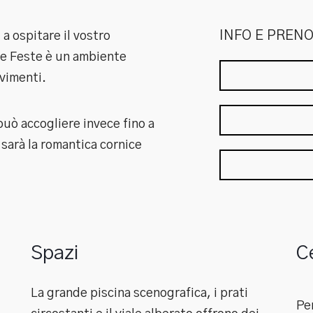
INFO E PREN
 a ospitare il vostro
le Feste è un ambiente
evimenti.
 può accogliere invece fino a
sarà la romantica cornice
Spazi
C
La grande piscina scenografica, i prati
Pe