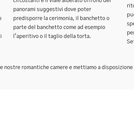
circostanti e il viale alberato offrono dei
rit
panorami suggestivi dove poter
pu
o
predisporre la cerimonia, il banchetto o
spe
parte del banchetto come ad esempio
per
i
l’aperitivo o il taglio della torta.
Se
lle nostre romantiche camere e mettiamo a disposizione d