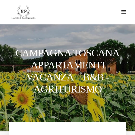
CAMPAGNA TOSCANA
APPARTAMENTI
VACANZA – B&B -
AGRITURISMO